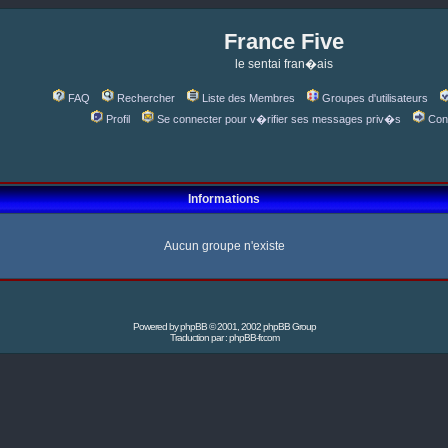
France Five
le sentai fran�ais
FAQ
Rechercher
Liste des Membres
Groupes d'utilisateurs
Profil
Se connecter pour v�rifier ses messages priv�s
Con
Informations
Aucun groupe n'existe
Powered by
phpBB
© 2001, 2002 phpBB Group
Traduction par :
phpBB-fr.com