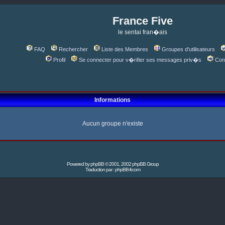
France Five
le sentai fran�ais
FAQ
Rechercher
Liste des Membres
Groupes d'utilisateurs
Profil
Se connecter pour v�rifier ses messages priv�s
Con
Informations
Aucun groupe n'existe
Powered by
phpBB
© 2001, 2002 phpBB Group
Traduction par :
phpBB-fr.com