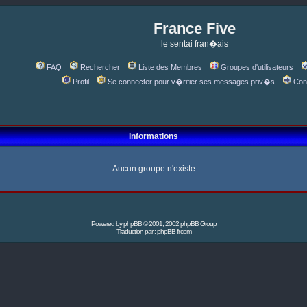
France Five
le sentai fran�ais
FAQ
Rechercher
Liste des Membres
Groupes d'utilisateurs
Profil
Se connecter pour v�rifier ses messages priv�s
Con
Informations
Aucun groupe n'existe
Powered by
phpBB
© 2001, 2002 phpBB Group
Traduction par :
phpBB-fr.com