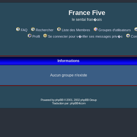
France Five
le sentai fran�ais
FAQ
Rechercher
Liste des Membres
Groupes d'utilisateurs
Profil
Se connecter pour v�rifier ses messages priv�s
Con
Informations
Aucun groupe n'existe
Powered by
phpBB
© 2001, 2002 phpBB Group
Traduction par :
phpBB-fr.com