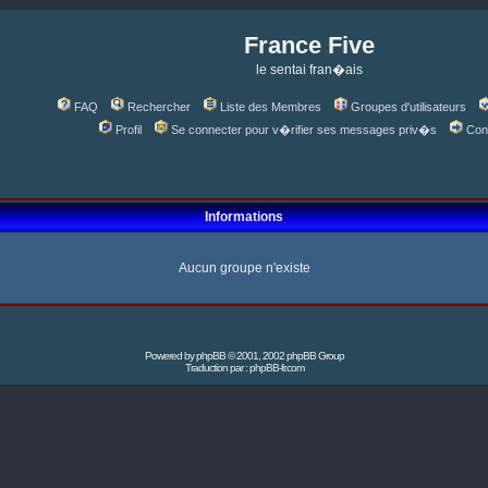
France Five
le sentai fran�ais
FAQ
Rechercher
Liste des Membres
Groupes d'utilisateurs
Profil
Se connecter pour v�rifier ses messages priv�s
Con
Informations
Aucun groupe n'existe
Powered by
phpBB
© 2001, 2002 phpBB Group
Traduction par :
phpBB-fr.com