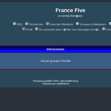
France Five
le sentai fran�ais
FAQ
Rechercher
Liste des Membres
Groupes d'utilisateurs
Profil
Se connecter pour v�rifier ses messages priv�s
Con
Informations
Aucun groupe n'existe
Powered by
phpBB
© 2001, 2002 phpBB Group
Traduction par :
phpBB-fr.com