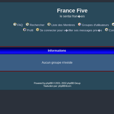
France Five
le sentai fran�ais
FAQ
Rechercher
Liste des Membres
Groupes d'utilisateurs
Profil
Se connecter pour v�rifier ses messages priv�s
Con
Informations
Aucun groupe n'existe
Powered by
phpBB
© 2001, 2002 phpBB Group
Traduction par :
phpBB-fr.com