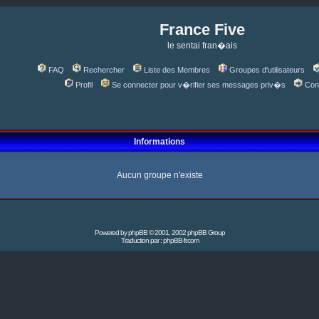
France Five
le sentai fran�ais
FAQ
Rechercher
Liste des Membres
Groupes d'utilisateurs
Profil
Se connecter pour v�rifier ses messages priv�s
Con
Informations
Aucun groupe n'existe
Powered by
phpBB
© 2001, 2002 phpBB Group
Traduction par :
phpBB-fr.com