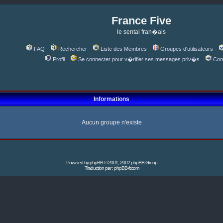
France Five
le sentai fran�ais
FAQ
Rechercher
Liste des Membres
Groupes d'utilisateurs
Profil
Se connecter pour v�rifier ses messages priv�s
Con
Informations
Aucun groupe n'existe
Powered by
phpBB
© 2001, 2002 phpBB Group
Traduction par :
phpBB-fr.com