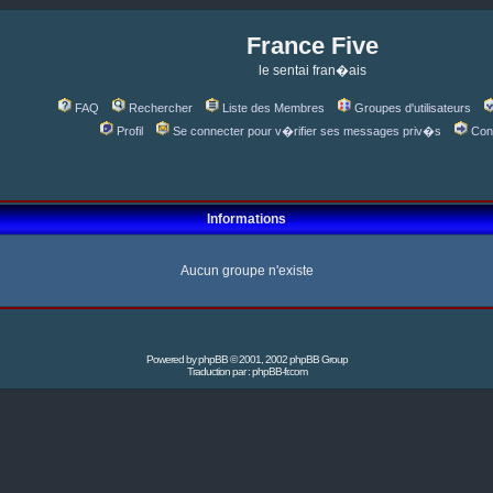
France Five
le sentai fran�ais
FAQ
Rechercher
Liste des Membres
Groupes d'utilisateurs
Profil
Se connecter pour v�rifier ses messages priv�s
Con
Informations
Aucun groupe n'existe
Powered by
phpBB
© 2001, 2002 phpBB Group
Traduction par :
phpBB-fr.com