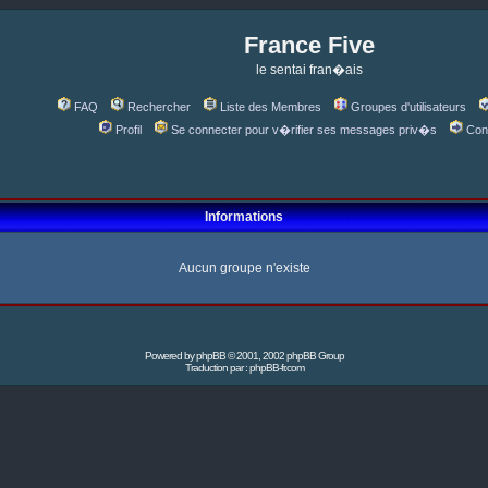
France Five
le sentai fran�ais
FAQ
Rechercher
Liste des Membres
Groupes d'utilisateurs
Profil
Se connecter pour v�rifier ses messages priv�s
Con
Informations
Aucun groupe n'existe
Powered by
phpBB
© 2001, 2002 phpBB Group
Traduction par :
phpBB-fr.com