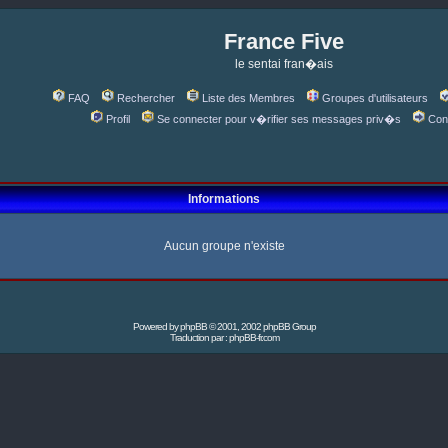
France Five
le sentai fran�ais
FAQ
Rechercher
Liste des Membres
Groupes d'utilisateurs
Profil
Se connecter pour v�rifier ses messages priv�s
Con
Informations
Aucun groupe n'existe
Powered by
phpBB
© 2001, 2002 phpBB Group
Traduction par :
phpBB-fr.com