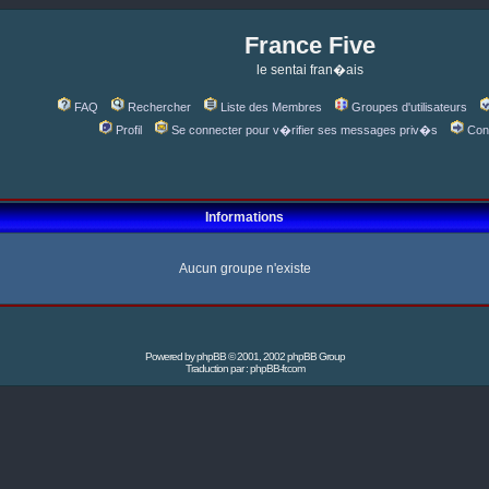
France Five
le sentai fran�ais
FAQ
Rechercher
Liste des Membres
Groupes d'utilisateurs
Profil
Se connecter pour v�rifier ses messages priv�s
Con
Informations
Aucun groupe n'existe
Powered by
phpBB
© 2001, 2002 phpBB Group
Traduction par :
phpBB-fr.com