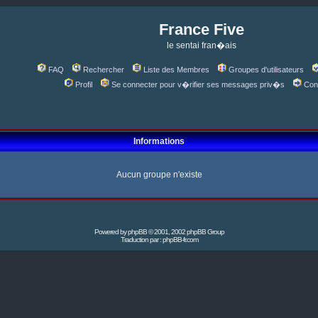
France Five
le sentai fran�ais
FAQ
Rechercher
Liste des Membres
Groupes d'utilisateurs
Profil
Se connecter pour v�rifier ses messages priv�s
Con
Informations
Aucun groupe n'existe
Powered by
phpBB
© 2001, 2002 phpBB Group
Traduction par :
phpBB-fr.com