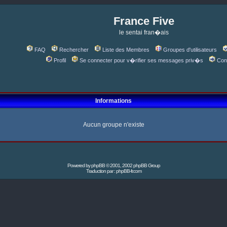
France Five
le sentai fran�ais
FAQ
Rechercher
Liste des Membres
Groupes d'utilisateurs
Profil
Se connecter pour v�rifier ses messages priv�s
Con
Informations
Aucun groupe n'existe
Powered by
phpBB
© 2001, 2002 phpBB Group
Traduction par :
phpBB-fr.com