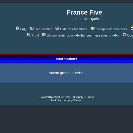
France Five
le sentai fran�ais
FAQ
Rechercher
Liste des Membres
Groupes d'utilisateurs
Profil
Se connecter pour v�rifier ses messages priv�s
Con
Informations
Aucun groupe n'existe
Powered by
phpBB
© 2001, 2002 phpBB Group
Traduction par :
phpBB-fr.com