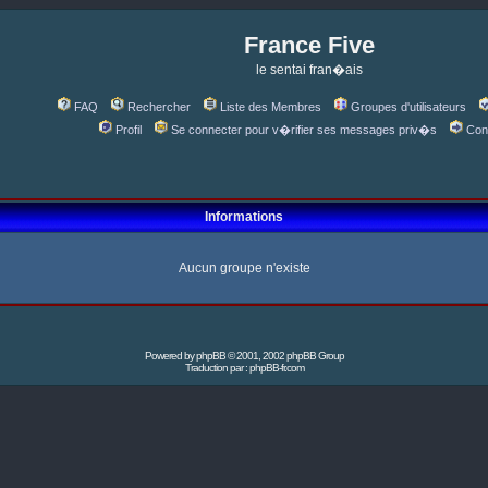
France Five
le sentai fran�ais
FAQ
Rechercher
Liste des Membres
Groupes d'utilisateurs
Profil
Se connecter pour v�rifier ses messages priv�s
Con
Informations
Aucun groupe n'existe
Powered by
phpBB
© 2001, 2002 phpBB Group
Traduction par :
phpBB-fr.com