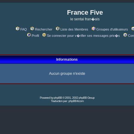
France Five
le sentai fran�ais
FAQ
Rechercher
Liste des Membres
Groupes d'utilisateurs
Profil
Se connecter pour v�rifier ses messages priv�s
Con
Informations
Aucun groupe n'existe
Powered by
phpBB
© 2001, 2002 phpBB Group
Traduction par :
phpBB-fr.com