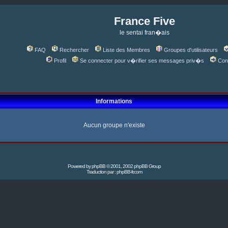
France Five
le sentai fran�ais
FAQ
Rechercher
Liste des Membres
Groupes d'utilisateurs
Profil
Se connecter pour v�rifier ses messages priv�s
Con
Informations
Aucun groupe n'existe
Powered by
phpBB
© 2001, 2002 phpBB Group
Traduction par :
phpBB-fr.com