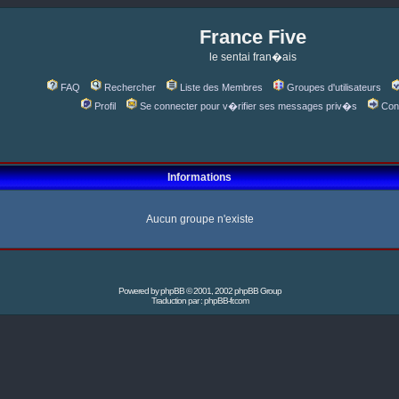
France Five
le sentai fran�ais
FAQ
Rechercher
Liste des Membres
Groupes d'utilisateurs
Profil
Se connecter pour v�rifier ses messages priv�s
Con
Informations
Aucun groupe n'existe
Powered by
phpBB
© 2001, 2002 phpBB Group
Traduction par :
phpBB-fr.com