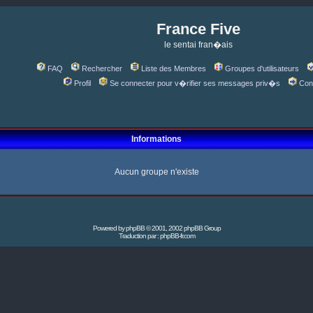
France Five
le sentai fran�ais
FAQ
Rechercher
Liste des Membres
Groupes d'utilisateurs
Profil
Se connecter pour v�rifier ses messages priv�s
Con
Informations
Aucun groupe n'existe
Powered by
phpBB
© 2001, 2002 phpBB Group
Traduction par :
phpBB-fr.com