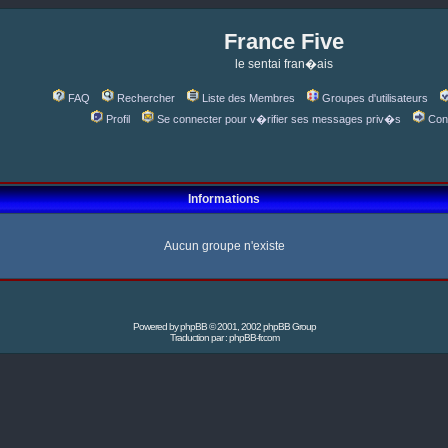
France Five
le sentai fran�ais
FAQ
Rechercher
Liste des Membres
Groupes d'utilisateurs
Profil
Se connecter pour v�rifier ses messages priv�s
Con
Informations
Aucun groupe n'existe
Powered by
phpBB
© 2001, 2002 phpBB Group
Traduction par :
phpBB-fr.com