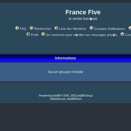
France Five
le sentai fran�ais
FAQ
Rechercher
Liste des Membres
Groupes d'utilisateurs
Profil
Se connecter pour v�rifier ses messages priv�s
Con
Informations
Aucun groupe n'existe
Powered by
phpBB
© 2001, 2002 phpBB Group
Traduction par :
phpBB-fr.com