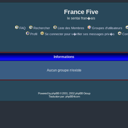
France Five
le sentai fran�ais
FAQ
Rechercher
Liste des Membres
Groupes d'utilisateurs
Profil
Se connecter pour v�rifier ses messages priv�s
Con
Informations
Aucun groupe n'existe
Powered by
phpBB
© 2001, 2002 phpBB Group
Traduction par :
phpBB-fr.com