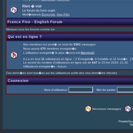
Rien � voir
Le forum du hors-sujet.
Mod�rateurs
Burgonde
,
Alex Pilot
France Five - English Forum
Marquer tous les forums comme lus
Qui est en ligne ?
Nos membres ont post� un total de
5361
messages
Nous avons
470
membres enregistr�s
L'utilisateur enregistr� le plus r�cent est
MarylynC
Il y a en tout
11
utilisateurs en ligne :: 0 Enregistr�, 0 Invisible et 11 Invit�s [
A
Le record du nombre d'utilisateurs en ligne est de
647
le 25 Avr 2024, 21:32
Utilisateurs enregistr�s : Aucun
Ces donn�es sont bas�es sur les utilisateurs actifs des cinq derni�res minutes
Connexion
Nom d'utilisateur:
Mot de passe:
Nouveaux messages
Powered by
Tra