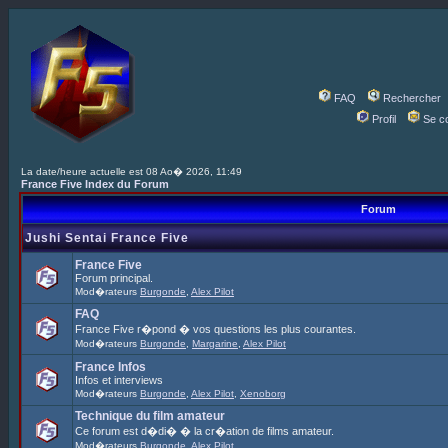
FAQ
Rechercher
Profil
Se c
La date/heure actuelle est 08 Ao� 2026, 11:49
France Five Index du Forum
Forum
Jushi Sentai France Five
France Five
Forum principal.
Mod�rateurs
Burgonde
,
Alex Pilot
FAQ
France Five r�pond � vos questions les plus courantes.
Mod�rateurs
Burgonde
,
Margarine
,
Alex Pilot
France Infos
Infos et interviews
Mod�rateurs
Burgonde
,
Alex Pilot
,
Xenoborg
Technique du film amateur
Ce forum est d�di� � la cr�ation de films amateur.
Mod�rateurs
Burgonde
,
Alex Pilot