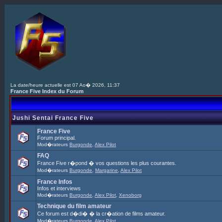
La date/heure actuelle est 07 Ao� 2026, 11:37
France Five Index du Forum
Jushi Sentai France Five
France Five
Forum principal.
Mod�rateurs
Burgonde
,
Alex Pilot
FAQ
France Five r�pond � vos questions les plus courantes.
Mod�rateurs
Burgonde
,
Margarine
,
Alex Pilot
France Infos
Infos et interviews
Mod�rateurs
Burgonde
,
Alex Pilot
,
Xenoborg
Technique du film amateur
Ce forum est d�di� � la cr�ation de films amateur.
Mod�rateurs
Burgonde
,
Alex Pilot