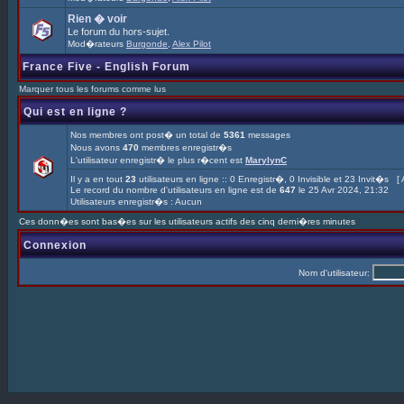
Rien � voir
Le forum du hors-sujet.
Mod�rateurs
Burgonde
,
Alex Pilot
France Five - English Forum
Marquer tous les forums comme lus
Qui est en ligne ?
Nos membres ont post� un total de
5361
messages
Nous avons
470
membres enregistr�s
L'utilisateur enregistr� le plus r�cent est
MarylynC
Il y a en tout
23
utilisateurs en ligne :: 0 Enregistr�, 0 Invisible et 23 Invit�s [
Le record du nombre d'utilisateurs en ligne est de
647
le 25 Avr 2024, 21:32
Utilisateurs enregistr�s : Aucun
Ces donn�es sont bas�es sur les utilisateurs actifs des cinq derni�res minutes
Connexion
Nom d'utilisateur: