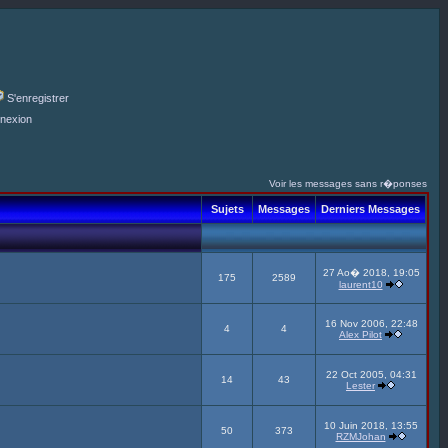
S'enregistrer
nexion
Voir les messages sans r�ponses
Sujets
Messages
Derniers Messages
27 Ao� 2018, 19:05
175
2589
laurent10
16 Nov 2006, 22:48
4
4
Alex Pilot
22 Oct 2005, 04:31
14
43
Lester
10 Juin 2018, 13:55
50
373
RZMJohan