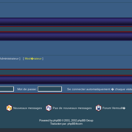
Administrateur
] [
Mod�rateur
]
Mot de passe:
Se connecter automatiquement � chaque visi
Nouveaux messages
Pas de nouveaux messages
Forum Verrouill�
Powered by
phpBB
© 2001, 2002 phpBB Group
Traduction par :
phpBB-fr.com