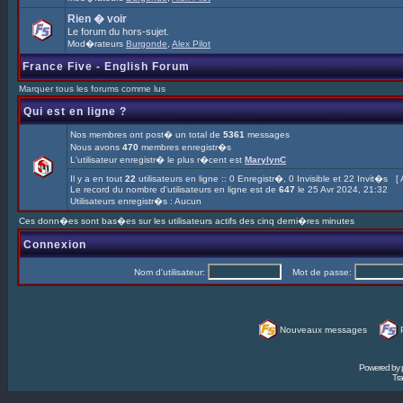
Rien � voir
Le forum du hors-sujet.
Mod�rateurs
Burgonde
,
Alex Pilot
France Five - English Forum
Marquer tous les forums comme lus
Qui est en ligne ?
Nos membres ont post� un total de
5361
messages
Nous avons
470
membres enregistr�s
L'utilisateur enregistr� le plus r�cent est
MarylynC
Il y a en tout
22
utilisateurs en ligne :: 0 Enregistr�, 0 Invisible et 22 Invit�s [
Le record du nombre d'utilisateurs en ligne est de
647
le 25 Avr 2024, 21:32
Utilisateurs enregistr�s : Aucun
Ces donn�es sont bas�es sur les utilisateurs actifs des cinq derni�res minutes
Connexion
Nom d'utilisateur:
Mot de passe:
Nouveaux messages
Powered by
Tra