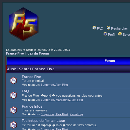
FAQ
Rechercher
Profil
Se c
La date/heure actuelle est 06 Ao� 2026, 05:11
France Five Index du Forum
Forum
Jushi Sentai France Five
France Five
Forum principal.
Mod�rateurs
Burgonde
,
Alex Pilot
FAQ
France Five r�pond � vos questions les plus courantes.
Mod�rateurs
Burgonde
,
Margarine
,
Alex Pilot
France Infos
Infos et interviews
Mod�rateurs
Burgonde
,
Alex Pilot
,
Xenoborg
Technique du film amateur
Ce forum est d�di� � la cr�ation de films amateur.
Mod�rateurs
Burgonde
,
Alex Pilot