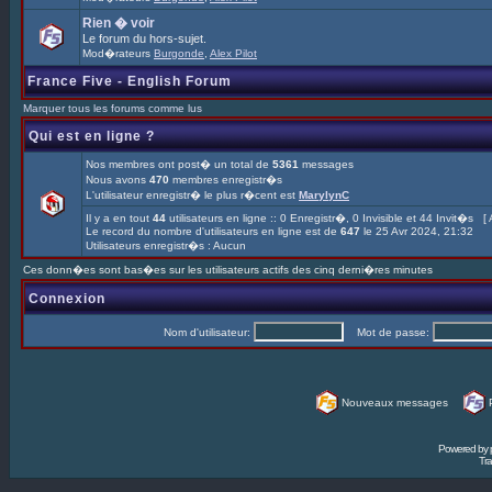
Rien � voir
Le forum du hors-sujet.
Mod�rateurs
Burgonde
,
Alex Pilot
France Five - English Forum
Marquer tous les forums comme lus
Qui est en ligne ?
Nos membres ont post� un total de
5361
messages
Nous avons
470
membres enregistr�s
L'utilisateur enregistr� le plus r�cent est
MarylynC
Il y a en tout
44
utilisateurs en ligne :: 0 Enregistr�, 0 Invisible et 44 Invit�s [
Le record du nombre d'utilisateurs en ligne est de
647
le 25 Avr 2024, 21:32
Utilisateurs enregistr�s : Aucun
Ces donn�es sont bas�es sur les utilisateurs actifs des cinq derni�res minutes
Connexion
Nom d'utilisateur:
Mot de passe:
Nouveaux messages
Powered by
Tra