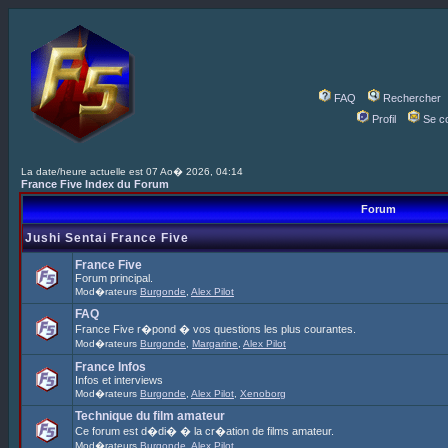
FAQ
Rechercher
Profil
Se c
La date/heure actuelle est 07 Ao� 2026, 04:14
France Five Index du Forum
Forum
Jushi Sentai France Five
France Five
Forum principal.
Mod�rateurs
Burgonde
,
Alex Pilot
FAQ
France Five r�pond � vos questions les plus courantes.
Mod�rateurs
Burgonde
,
Margarine
,
Alex Pilot
France Infos
Infos et interviews
Mod�rateurs
Burgonde
,
Alex Pilot
,
Xenoborg
Technique du film amateur
Ce forum est d�di� � la cr�ation de films amateur.
Mod�rateurs
Burgonde
,
Alex Pilot