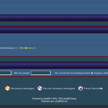
Administrateur
] [
Mod�rateur
]
Mot de passe:
Se connecter automatiquement � chaque visi
Nouveaux messages
Pas de nouveaux messages
Forum Verrouill�
Powered by
phpBB
© 2001, 2002 phpBB Group
Traduction par :
phpBB-fr.com