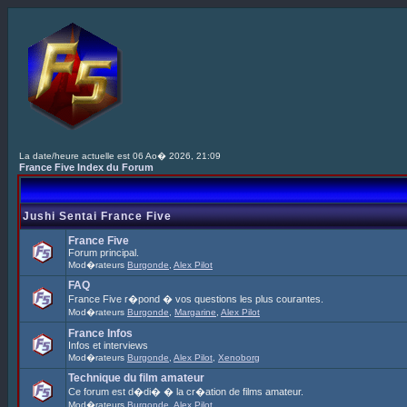
La date/heure actuelle est 06 Ao� 2026, 21:09
France Five Index du Forum
Jushi Sentai France Five
France Five
Forum principal.
Mod�rateurs
Burgonde
,
Alex Pilot
FAQ
France Five r�pond � vos questions les plus courantes.
Mod�rateurs
Burgonde
,
Margarine
,
Alex Pilot
France Infos
Infos et interviews
Mod�rateurs
Burgonde
,
Alex Pilot
,
Xenoborg
Technique du film amateur
Ce forum est d�di� � la cr�ation de films amateur.
Mod�rateurs
Burgonde
,
Alex Pilot