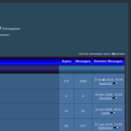
S'enregistrer
nexion
Voir les messages sans r�ponses
Sujets
Messages
Derniers Messages
27 Ao� 2018, 19:05
175
2589
laurent10
16 Nov 2006, 22:48
4
4
Alex Pilot
22 Oct 2005, 04:31
14
43
Lester
10 Juin 2018, 13:55
50
373
RZMJohan