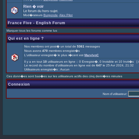
Rien � voir
Le forum du hors-sujet.
Mod�rateurs
Burgonde
,
Alex Pilot
France Five - English Forum
Marquer tous les forums comme lus
Qui est en ligne ?
Nos membres ont post� un total de
5361
messages
Nous avons
470
membres enregistr�s
L'utilisateur enregistr� le plus r�cent est
MarylynC
Il y a en tout
10
utilisateurs en ligne :: 0 Enregistr�, 0 Invisible et 10 Invit�s [
Le record du nombre d'utilisateurs en ligne est de
647
le 25 Avr 2024, 21:32
Utilisateurs enregistr�s : Aucun
Ces donn�es sont bas�es sur les utilisateurs actifs des cinq derni�res minutes
Connexion
Nom d'utilisateur: