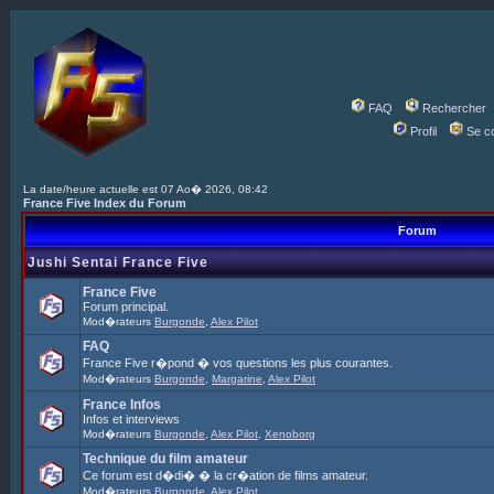
FAQ
Rechercher
Profil
Se c
La date/heure actuelle est 07 Ao� 2026, 08:42
France Five Index du Forum
Forum
Jushi Sentai France Five
France Five
Forum principal.
Mod�rateurs
Burgonde
,
Alex Pilot
FAQ
France Five r�pond � vos questions les plus courantes.
Mod�rateurs
Burgonde
,
Margarine
,
Alex Pilot
France Infos
Infos et interviews
Mod�rateurs
Burgonde
,
Alex Pilot
,
Xenoborg
Technique du film amateur
Ce forum est d�di� � la cr�ation de films amateur.
Mod�rateurs
Burgonde
,
Alex Pilot