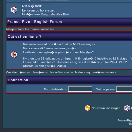
Rien � voir
Le forum du hors-sujet.
Mod�rateurs
Burgonde
,
Alex Pilot
France Five - English Forum
Marquer tous les forums comme lus
Qui est en ligne ?
Nos membres ont post� un total de
5361
messages
Nous avons
470
membres enregistr�s
L'utilisateur enregistr� le plus r�cent est
MarylynC
Il y a en tout
32
utilisateurs en ligne :: 0 Enregistr�, 0 Invisible et 32 Invit�s [
Le record du nombre d'utilisateurs en ligne est de
647
le 25 Avr 2024, 21:32
Utilisateurs enregistr�s : Aucun
Ces donn�es sont bas�es sur les utilisateurs actifs des cinq derni�res minutes
Connexion
Nom d'utilisateur:
Mot de passe:
Nouveaux messages
Powered by
Tra