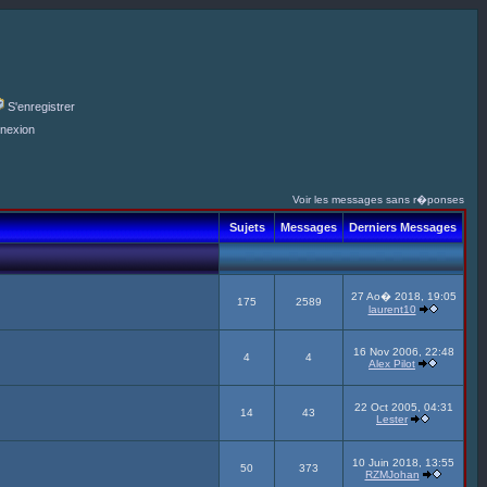
S'enregistrer
nexion
Voir les messages sans r�ponses
Sujets
Messages
Derniers Messages
27 Ao� 2018, 19:05
175
2589
laurent10
16 Nov 2006, 22:48
4
4
Alex Pilot
22 Oct 2005, 04:31
14
43
Lester
10 Juin 2018, 13:55
50
373
RZMJohan