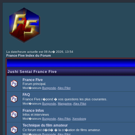
La date/heure actuelle est 08 Ao� 2026, 13:54
France Five Index du Forum
Jushi Sentai France Five
France Five
Forum principal.
Mod�rateurs
Burgonde
,
Alex Pilot
FAQ
France Five r�pond � vos questions les plus courantes.
Mod�rateurs
Burgonde
,
Margarine
,
Alex Pilot
France Infos
Infos et interviews
Mod�rateurs
Burgonde
,
Alex Pilot
,
Xenoborg
Technique du film amateur
Ce forum est d�di� � la cr�ation de films amateur.
Mod�rateurs
Burgonde
,
Alex Pilot