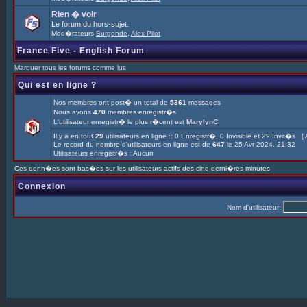
Rien � voir
Le forum du hors-sujet.
Mod�rateurs
Burgonde
,
Alex Pilot
France Five - English Forum
Marquer tous les forums comme lus
Qui est en ligne ?
Nos membres ont post� un total de
5361
messages
Nous avons
470
membres enregistr�s
L'utilisateur enregistr� le plus r�cent est
MarylynC
Il y a en tout
29
utilisateurs en ligne :: 0 Enregistr�, 0 Invisible et 29 Invit�s [
Le record du nombre d'utilisateurs en ligne est de
647
le 25 Avr 2024, 21:32
Utilisateurs enregistr�s : Aucun
Ces donn�es sont bas�es sur les utilisateurs actifs des cinq derni�res minutes
Connexion
Nom d'utilisateur: