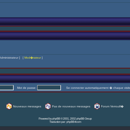
Administrateur
] [
Mod�rateur
]
Mot de passe:
Se connecter automatiquement � chaque visi
Nouveaux messages
Pas de nouveaux messages
Forum Verrouill�
Powered by
phpBB
© 2001, 2002 phpBB Group
Traduction par :
phpBB-fr.com