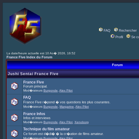
FAQ
Rechercher
Profil
Se c
La date/heure actuelle est 10 Ao� 2026, 16:52
France Five Index du Forum
Forum
Jushi Sentai France Five
France Five
Forum principal.
Mod�rateurs
Burgonde
,
Alex Pilot
FAQ
France Five r�pond � vos questions les plus courantes.
Mod�rateurs
Burgonde
,
Margarine
,
Alex Pilot
France Infos
Infos et interviews
Mod�rateurs
Burgonde
,
Alex Pilot
,
Xenoborg
Technique du film amateur
Ce forum est d�di� � la cr�ation de films amateur.
Mod�rateurs
Burgonde
,
Alex Pilot