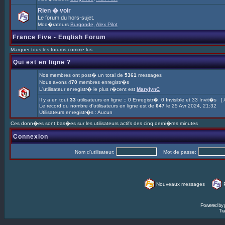
Rien � voir
Le forum du hors-sujet.
Mod�rateurs
Burgonde
,
Alex Pilot
France Five - English Forum
Marquer tous les forums comme lus
Qui est en ligne ?
Nos membres ont post� un total de
5361
messages
Nous avons
470
membres enregistr�s
L'utilisateur enregistr� le plus r�cent est
MarylynC
Il y a en tout
33
utilisateurs en ligne :: 0 Enregistr�, 0 Invisible et 33 Invit�s [
Le record du nombre d'utilisateurs en ligne est de
647
le 25 Avr 2024, 21:32
Utilisateurs enregistr�s : Aucun
Ces donn�es sont bas�es sur les utilisateurs actifs des cinq derni�res minutes
Connexion
Nom d'utilisateur:
Mot de passe:
Nouveaux messages
Powered by
Tra