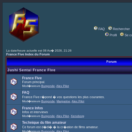
FAQ
Rechercher
Profil
Se c
La date/heure actuelle est 08 Ao� 2026, 21:26
France Five Index du Forum
Forum
Jushi Sentai France Five
France Five
Forum principal.
Mod�rateurs
Burgonde
,
Alex Pilot
FAQ
France Five r�pond � vos questions les plus courantes.
Mod�rateurs
Burgonde
,
Margarine
,
Alex Pilot
France Infos
Infos et interviews
Mod�rateurs
Burgonde
,
Alex Pilot
,
Xenoborg
Technique du film amateur
Ce forum est d�di� � la cr�ation de films amateur.
Mod�rateurs
Burgonde
,
Alex Pilot