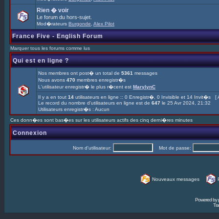
Rien � voir
Le forum du hors-sujet.
Mod�rateurs
Burgonde
,
Alex Pilot
France Five - English Forum
Marquer tous les forums comme lus
Qui est en ligne ?
Nos membres ont post� un total de
5361
messages
Nous avons
470
membres enregistr�s
L'utilisateur enregistr� le plus r�cent est
MarylynC
Il y a en tout
14
utilisateurs en ligne :: 0 Enregistr�, 0 Invisible et 14 Invit�s [
Le record du nombre d'utilisateurs en ligne est de
647
le 25 Avr 2024, 21:32
Utilisateurs enregistr�s : Aucun
Ces donn�es sont bas�es sur les utilisateurs actifs des cinq derni�res minutes
Connexion
Nom d'utilisateur:
Mot de passe:
Nouveaux messages
Powered by
Tra