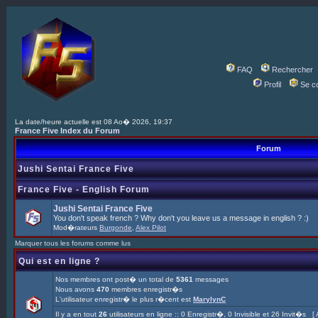
FAQ
Rechercher
Profil
Se c
La date/heure actuelle est 08 Ao� 2026, 19:37
France Five Index du Forum
Forum
Jushi Sentai France Five
France Five - English Forum
Jushi Sentai France Five
You don't speak french ? Why don't you leave us a message in english ? :)
Mod�rateurs
Burgonde
,
Alex Pilot
Marquer tous les forums comme lus
Qui est en ligne ?
Nos membres ont post� un total de
5361
messages
Nous avons
470
membres enregistr�s
L'utilisateur enregistr� le plus r�cent est
MarylynC
Il y a en tout
26
utilisateurs en ligne :: 0 Enregistr�, 0 Invisible et 26 Invit�s [