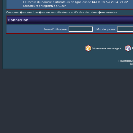
Le record du nombre d'utilisateurs en ligne est de
647
le 25 Avr 2024, 21:32
Utilisateurs enregistr�s : Aucun
Ces donn�es sont bas�es sur les utilisateurs actifs des cinq derni�res minutes
Connexion
Nom d'utilisateur:
Mot de passe:
Nouveaux messages
Powered by
Tra