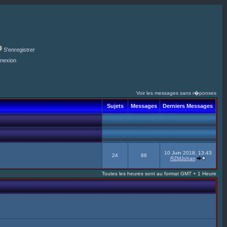
S'enregistrer
nexion
Voir les messages sans r�ponses
Sujets
Messages
Derniers Messages
10 Juin 2018, 13:43
24
86
RZMJohan
Toutes les heures sont au format GMT + 1 Heure