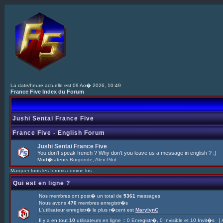
La date/heure actuelle est 09 Ao� 2026, 10:49
France Five Index du Forum
Jushi Sentai France Five
France Five - English Forum
Jushi Sentai France Five
You don't speak french ? Why don't you leave us a message in english ? :)
Mod�rateurs
Burgonde
,
Alex Pilot
Marquer tous les forums comme lus
Qui est en ligne ?
Nos membres ont post� un total de
5361
messages
Nous avons
470
membres enregistr�s
L'utilisateur enregistr� le plus r�cent est
MarylynC
Il y a en tout
10
utilisateurs en ligne :: 0 Enregistr�, 0 Invisible et 10 Invit�s [