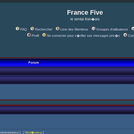
France Five
le sentai fran�ais
FAQ
Rechercher
Liste des Membres
Groupes d'utilisateurs
Profil
Se connecter pour v�rifier ses messages priv�s
Con
Forum
Administrateur
] [
Mod�rateur
]