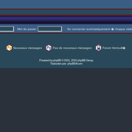
Mot de passe:
Se connecter automatiquement � chaque visi
Nouveaux messages
Pas de nouveaux messages
Forum Verrouill�
Powered by
phpBB
© 2001, 2002 phpBB Group
Traduction par :
phpBB-fr.com