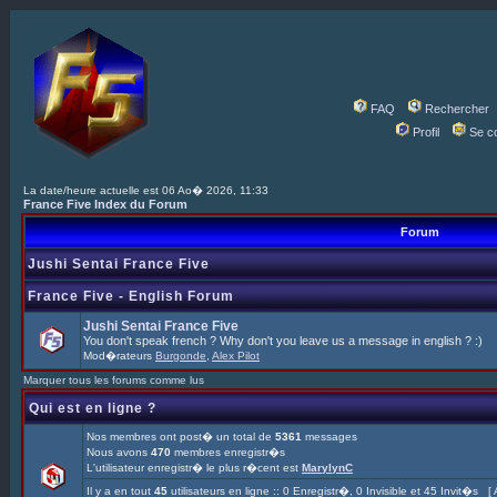
FAQ
Rechercher
Profil
Se c
La date/heure actuelle est 06 Ao� 2026, 11:33
France Five Index du Forum
Forum
Jushi Sentai France Five
France Five - English Forum
Jushi Sentai France Five
You don't speak french ? Why don't you leave us a message in english ? :)
Mod�rateurs
Burgonde
,
Alex Pilot
Marquer tous les forums comme lus
Qui est en ligne ?
Nos membres ont post� un total de
5361
messages
Nous avons
470
membres enregistr�s
L'utilisateur enregistr� le plus r�cent est
MarylynC
Il y a en tout
45
utilisateurs en ligne :: 0 Enregistr�, 0 Invisible et 45 Invit�s [