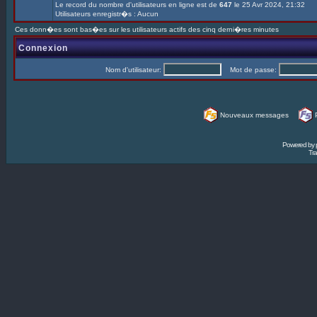
Le record du nombre d'utilisateurs en ligne est de
647
le 25 Avr 2024, 21:32
Utilisateurs enregistr�s : Aucun
Ces donn�es sont bas�es sur les utilisateurs actifs des cinq derni�res minutes
Connexion
Nom d'utilisateur:
Mot de passe:
Nouveaux messages
Powered by
Tra