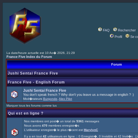
FAQ
Rechercher
Profil
Se c
La date/heure actuelle est 10 Ao� 2026, 21:29
France Five Index du Forum
Forum
Jushi Sentai France Five
France Five - English Forum
Jushi Sentai France Five
You don't speak french ? Why don't you leave us a message in english ? :)
Mod�rateurs
Burgonde
,
Alex Pilot
Marquer tous les forums comme lus
Qui est en ligne ?
Nos membres ont post� un total de
5361
messages
Nous avons
470
membres enregistr�s
L'utilisateur enregistr� le plus r�cent est
MarylynC
Il y a en tout
42
utilisateurs en ligne :: 0 Enregistr�, 0 Invisible et 42 Invit�s [