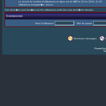
Le record du nombre d'utilisateurs en ligne est de
647
le 25 Avr 2024, 21:32
Utilisateurs enregistr�s : Aucun
Ces donn�es sont bas�es sur les utilisateurs actifs des cinq derni�res minutes
Connexion
Nom d'utilisateur:
Mot de passe:
Nouveaux messages
Powered by
Tra