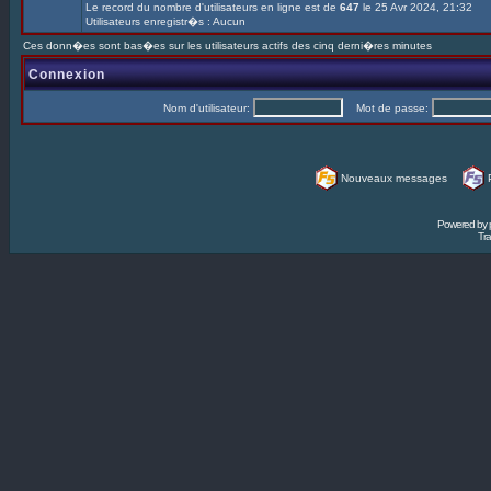
Le record du nombre d'utilisateurs en ligne est de
647
le 25 Avr 2024, 21:32
Utilisateurs enregistr�s : Aucun
Ces donn�es sont bas�es sur les utilisateurs actifs des cinq derni�res minutes
Connexion
Nom d'utilisateur:
Mot de passe:
Nouveaux messages
Powered by
Tra