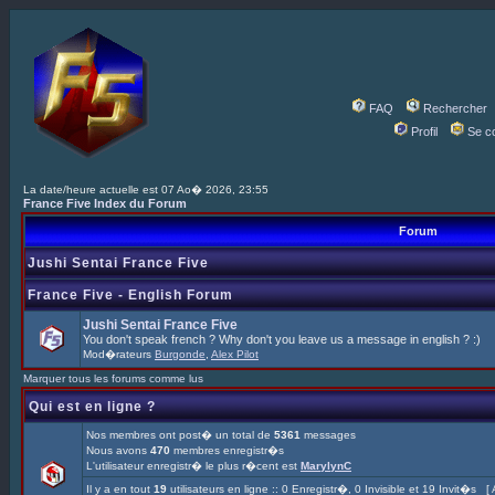
FAQ
Rechercher
Profil
Se c
La date/heure actuelle est 07 Ao� 2026, 23:55
France Five Index du Forum
Forum
Jushi Sentai France Five
France Five - English Forum
Jushi Sentai France Five
You don't speak french ? Why don't you leave us a message in english ? :)
Mod�rateurs
Burgonde
,
Alex Pilot
Marquer tous les forums comme lus
Qui est en ligne ?
Nos membres ont post� un total de
5361
messages
Nous avons
470
membres enregistr�s
L'utilisateur enregistr� le plus r�cent est
MarylynC
Il y a en tout
19
utilisateurs en ligne :: 0 Enregistr�, 0 Invisible et 19 Invit�s [