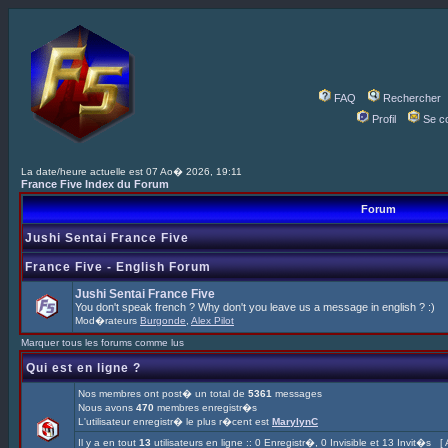
FAQ
Rechercher
Profil
Se c
La date/heure actuelle est 07 Ao� 2026, 19:11
France Five Index du Forum
Forum
Jushi Sentai France Five
France Five - English Forum
Jushi Sentai France Five
You don't speak french ? Why don't you leave us a message in english ? :)
Mod�rateurs
Burgonde
,
Alex Pilot
Marquer tous les forums comme lus
Qui est en ligne ?
Nos membres ont post� un total de
5361
messages
Nous avons
470
membres enregistr�s
L'utilisateur enregistr� le plus r�cent est
MarylynC
Il y a en tout
13
utilisateurs en ligne :: 0 Enregistr�, 0 Invisible et 13 Invit�s [