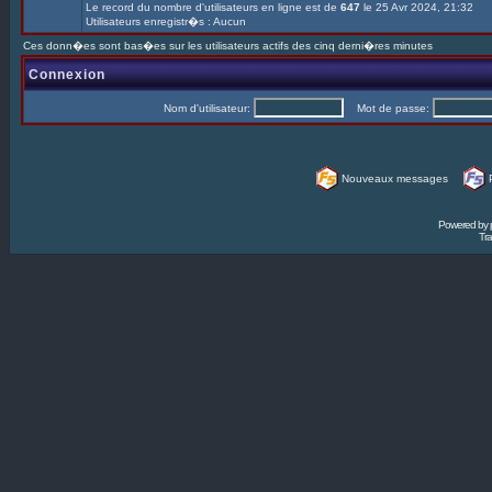
Le record du nombre d'utilisateurs en ligne est de
647
le 25 Avr 2024, 21:32
Utilisateurs enregistr�s : Aucun
Ces donn�es sont bas�es sur les utilisateurs actifs des cinq derni�res minutes
Connexion
Nom d'utilisateur:
Mot de passe:
Nouveaux messages
Powered by
Tra