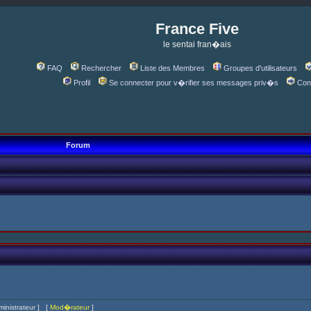
France Five
le sentai fran�ais
FAQ
Rechercher
Liste des Membres
Groupes d'utilisateurs
Profil
Se connecter pour v�rifier ses messages priv�s
Con
Forum
inistrateur
] [
Mod�rateur
]