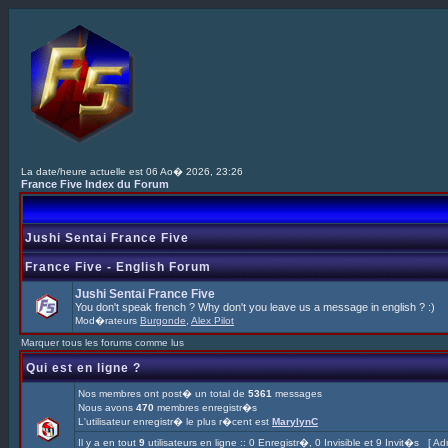
La date/heure actuelle est 06 Ao� 2026, 23:26
France Five Index du Forum
Jushi Sentai France Five
France Five - English Forum
Jushi Sentai France Five
You don't speak french ? Why don't you leave us a message in english ? :)
Mod�rateurs
Burgonde
,
Alex Pilot
Marquer tous les forums comme lus
Qui est en ligne ?
Nos membres ont post� un total de
5361
messages
Nous avons
470
membres enregistr�s
L'utilisateur enregistr� le plus r�cent est
MarylynC
Il y a en tout
9
utilisateurs en ligne :: 0 Enregistr�, 0 Invisible et 9 Invit�s [
Adm