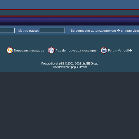
Mot de passe:
Se connecter automatiquement � chaque visi
Nouveaux messages
Pas de nouveaux messages
Forum Verrouill�
Powered by
phpBB
© 2001, 2002 phpBB Group
Traduction par :
phpBB-fr.com