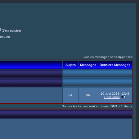
S'enregistrer
nexion
Voir les messages sans r�ponses
Sujets
Messages
Derniers Messages
10 Juin 2018, 13:43
24
86
RZMJohan
Toutes les heures sont au format GMT + 1 Heure