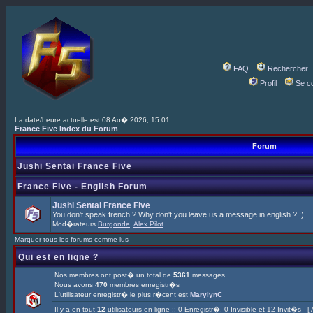
FAQ
Rechercher
Profil
Se c
La date/heure actuelle est 08 Ao� 2026, 15:01
France Five Index du Forum
Forum
Jushi Sentai France Five
France Five - English Forum
Jushi Sentai France Five
You don't speak french ? Why don't you leave us a message in english ? :)
Mod�rateurs
Burgonde
,
Alex Pilot
Marquer tous les forums comme lus
Qui est en ligne ?
Nos membres ont post� un total de
5361
messages
Nous avons
470
membres enregistr�s
L'utilisateur enregistr� le plus r�cent est
MarylynC
Il y a en tout
12
utilisateurs en ligne :: 0 Enregistr�, 0 Invisible et 12 Invit�s [