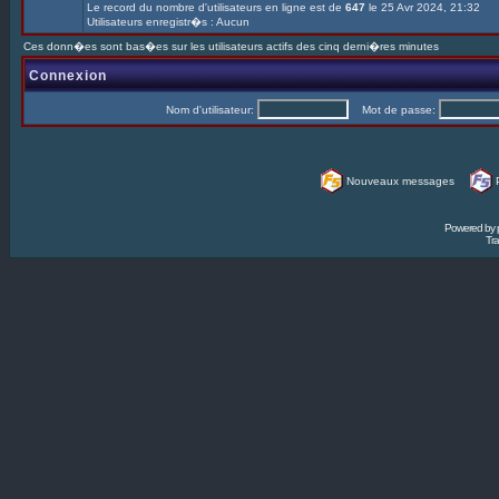
Le record du nombre d'utilisateurs en ligne est de
647
le 25 Avr 2024, 21:32
Utilisateurs enregistr�s : Aucun
Ces donn�es sont bas�es sur les utilisateurs actifs des cinq derni�res minutes
Connexion
Nom d'utilisateur:
Mot de passe:
Nouveaux messages
Powered by
Tra