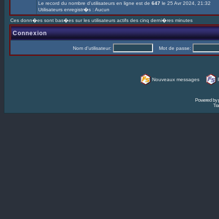
Le record du nombre d'utilisateurs en ligne est de
647
le 25 Avr 2024, 21:32
Utilisateurs enregistr�s : Aucun
Ces donn�es sont bas�es sur les utilisateurs actifs des cinq derni�res minutes
Connexion
Nom d'utilisateur:
Mot de passe:
Nouveaux messages
Powered by
Tra