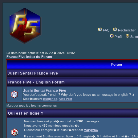
FAQ
Rechercher
Profil
Se c
La date/heure actuelle est 07 Ao� 2026, 18:02
France Five Index du Forum
Forum
Jushi Sentai France Five
France Five - English Forum
Jushi Sentai France Five
You don't speak french ? Why don't you leave us a message in english ? :)
Mod�rateurs
Burgonde
,
Alex Pilot
Marquer tous les forums comme lus
Qui est en ligne ?
Nos membres ont post� un total de
5361
messages
Nous avons
470
membres enregistr�s
L'utilisateur enregistr� le plus r�cent est
MarylynC
Il y a en tout
9
utilisateurs en ligne :: 0 Enregistr�, 0 Invisible et 9 Invit�s [
Adm