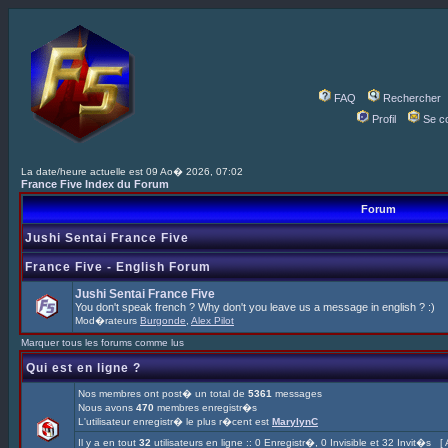
FAQ
Rechercher
Profil
Se c
La date/heure actuelle est 09 Ao� 2026, 07:02
France Five Index du Forum
Forum
Jushi Sentai France Five
France Five - English Forum
Jushi Sentai France Five
You don't speak french ? Why don't you leave us a message in english ? :)
Mod�rateurs
Burgonde
,
Alex Pilot
Marquer tous les forums comme lus
Qui est en ligne ?
Nos membres ont post� un total de
5361
messages
Nous avons
470
membres enregistr�s
L'utilisateur enregistr� le plus r�cent est
MarylynC
Il y a en tout
32
utilisateurs en ligne :: 0 Enregistr�, 0 Invisible et 32 Invit�s [