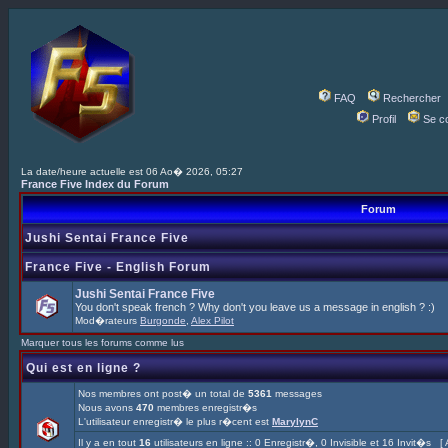
FAQ
Rechercher
Profil
Se c
La date/heure actuelle est 06 Ao� 2026, 05:27
France Five Index du Forum
Forum
Jushi Sentai France Five
France Five - English Forum
Jushi Sentai France Five
You don't speak french ? Why don't you leave us a message in english ? :)
Mod�rateurs
Burgonde
,
Alex Pilot
Marquer tous les forums comme lus
Qui est en ligne ?
Nos membres ont post� un total de
5361
messages
Nous avons
470
membres enregistr�s
L'utilisateur enregistr� le plus r�cent est
MarylynC
Il y a en tout
16
utilisateurs en ligne :: 0 Enregistr�, 0 Invisible et 16 Invit�s [