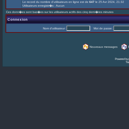
Le record du nombre d'utilisateurs en ligne est de
647
le 25 Avr 2024, 21:32
Utilisateurs enregistr�s : Aucun
Ces donn�es sont bas�es sur les utilisateurs actifs des cinq derni�res minutes
Connexion
Nom d'utilisateur:
Mot de passe:
Nouveaux messages
Powered by
Tra