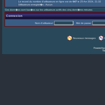
Le record du nombre d'utilisateurs en ligne est de
647
le 25 Avr 2024, 21:32
Utilisateurs enregistr�s : Aucun
Ces donn�es sont bas�es sur les utilisateurs actifs des cinq derni�res minutes
Connexion
Nom d'utilisateur:
Mot de passe:
Nouveaux messages
Powered by
Tra