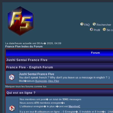
FAQ
Rechercher
Profil
Se c
La date/heure actuelle est 08 Ao� 2026, 04:09
France Five Index du Forum
Forum
Jushi Sentai France Five
France Five - English Forum
Jushi Sentai France Five
You don't speak french ? Why don't you leave us a message in english ? :)
Mod�rateurs
Burgonde
,
Alex Pilot
Marquer tous les forums comme lus
Qui est en ligne ?
Nos membres ont post� un total de
5361
messages
Nous avons
470
membres enregistr�s
L'utilisateur enregistr� le plus r�cent est
MarylynC
Il y a en tout
8
utilisateurs en ligne :: 0 Enregistr�, 0 Invisible et 8 Invit�s [
Adm