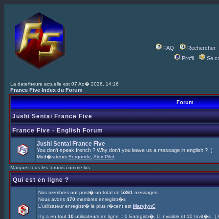
FAQ
Rechercher
Profil
Se c
La date/heure actuelle est 07 Ao� 2026, 14:16
France Five Index du Forum
Forum
Jushi Sentai France Five
France Five - English Forum
Jushi Sentai France Five
You don't speak french ? Why don't you leave us a message in english ? :)
Mod�rateurs
Burgonde
,
Alex Pilot
Marquer tous les forums comme lus
Qui est en ligne ?
Nos membres ont post� un total de
5361
messages
Nous avons
470
membres enregistr�s
L'utilisateur enregistr� le plus r�cent est
MarylynC
Il y a en tout
10
utilisateurs en ligne :: 0 Enregistr�, 0 Invisible et 10 Invit�s [