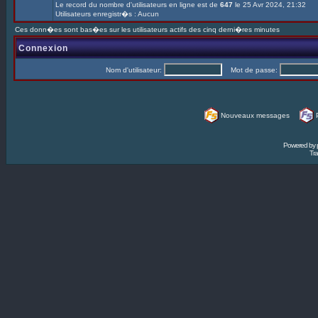
Le record du nombre d'utilisateurs en ligne est de
647
le 25 Avr 2024, 21:32
Utilisateurs enregistr�s : Aucun
Ces donn�es sont bas�es sur les utilisateurs actifs des cinq derni�res minutes
Connexion
Nom d'utilisateur:
Mot de passe:
Nouveaux messages
Powered by
Tra