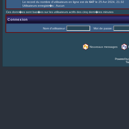
Le record du nombre d'utilisateurs en ligne est de
647
le 25 Avr 2024, 21:32
Utilisateurs enregistr�s : Aucun
Ces donn�es sont bas�es sur les utilisateurs actifs des cinq derni�res minutes
Connexion
Nom d'utilisateur:
Mot de passe:
Nouveaux messages
Powered by
Tra