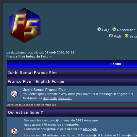
FAQ
Rechercher
Profil
Se c
La date/heure actuelle est 08 Ao� 2026, 00:28
France Five Index du Forum
Forum
Jushi Sentai France Five
France Five - English Forum
Jushi Sentai France Five
You don't speak french ? Why don't you leave us a message in english ? :)
Mod�rateurs
Burgonde
,
Alex Pilot
Marquer tous les forums comme lus
Qui est en ligne ?
Nos membres ont post� un total de
5361
messages
Nous avons
470
membres enregistr�s
L'utilisateur enregistr� le plus r�cent est
MarylynC
Il y a en tout
18
utilisateurs en ligne :: 0 Enregistr�, 0 Invisible et 18 Invit�s [