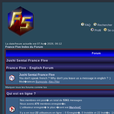
FAQ
Rechercher
Profil
Se c
La date/heure actuelle est 07 Ao� 2026, 06:12
France Five Index du Forum
Forum
Jushi Sentai France Five
France Five - English Forum
Jushi Sentai France Five
You don't speak french ? Why don't you leave us a message in english ? :)
Mod�rateurs
Burgonde
,
Alex Pilot
Marquer tous les forums comme lus
Qui est en ligne ?
Nos membres ont post� un total de
5361
messages
Nous avons
470
membres enregistr�s
L'utilisateur enregistr� le plus r�cent est
MarylynC
Il y a en tout
22
utilisateurs en ligne :: 0 Enregistr�, 0 Invisible et 22 Invit�s [