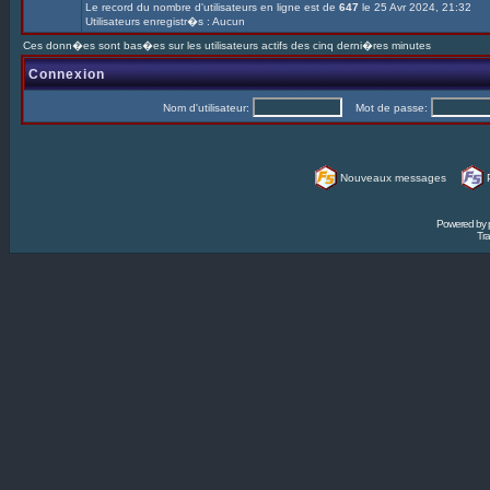
Le record du nombre d'utilisateurs en ligne est de
647
le 25 Avr 2024, 21:32
Utilisateurs enregistr�s : Aucun
Ces donn�es sont bas�es sur les utilisateurs actifs des cinq derni�res minutes
Connexion
Nom d'utilisateur:
Mot de passe:
Nouveaux messages
Powered by
Tra