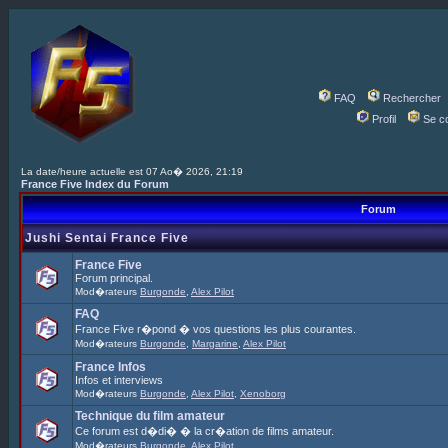
FAQ
Rechercher
Profil
Se c
La date/heure actuelle est 07 Ao� 2026, 21:19
France Five Index du Forum
Forum
Jushi Sentai France Five
France Five
Forum principal.
Mod�rateurs
Burgonde
,
Alex Pilot
FAQ
France Five r�pond � vos questions les plus courantes.
Mod�rateurs
Burgonde
,
Margarine
,
Alex Pilot
France Infos
Infos et interviews
Mod�rateurs
Burgonde
,
Alex Pilot
,
Xenoborg
Technique du film amateur
Ce forum est d�di� � la cr�ation de films amateur.
Mod�rateurs
Burgonde
,
Alex Pilot