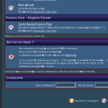
Rien � voir
Le forum du hors-sujet.
Mod�rateurs
Burgonde
,
Alex Pilot
France Five - English Forum
Jushi Sentai France Five
You don't speak french ? Why don't you leave us a message in english ? :)
Mod�rateurs
Burgonde
,
Alex Pilot
Marquer tous les forums comme lus
Qui est en ligne ?
Nos membres ont post� un total de
5361
messages
Nous avons
470
membres enregistr�s
L'utilisateur enregistr� le plus r�cent est
MarylynC
Il y a en tout
18
utilisateurs en ligne :: 0 Enregistr�, 0 Invisible et 18 Invit�s [
Le record du nombre d'utilisateurs en ligne est de
647
le 25 Avr 2024, 21:32
Utilisateurs enregistr�s : Aucun
Ces donn�es sont bas�es sur les utilisateurs actifs des cinq derni�res minutes
Connexion
Nom d'utilisateur:
Mot de passe:
Nouveaux messages