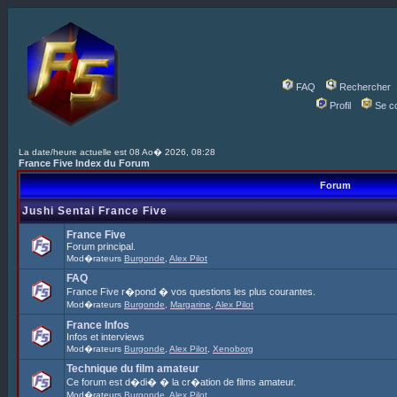
FAQ
Rechercher
Profil
Se c
La date/heure actuelle est 08 Ao� 2026, 08:28
France Five Index du Forum
Forum
Jushi Sentai France Five
France Five
Forum principal.
Mod�rateurs
Burgonde
,
Alex Pilot
FAQ
France Five r�pond � vos questions les plus courantes.
Mod�rateurs
Burgonde
,
Margarine
,
Alex Pilot
France Infos
Infos et interviews
Mod�rateurs
Burgonde
,
Alex Pilot
,
Xenoborg
Technique du film amateur
Ce forum est d�di� � la cr�ation de films amateur.
Mod�rateurs
Burgonde
,
Alex Pilot