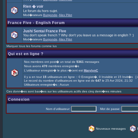
Rien � voir
Le forum du hors-sujet.
Mod�rateurs
Burgonde
,
Alex Pilot
France Five - English Forum
Jushi Sentai France Five
You don't speak french ? Why don't you leave us a message in english ? :)
Mod�rateurs
Burgonde
,
Alex Pilot
Marquer tous les forums comme lus
Qui est en ligne ?
Nos membres ont post� un total de
5361
messages
Nous avons
470
membres enregistr�s
L'utilisateur enregistr� le plus r�cent est
MarylynC
Il y a en tout
15
utilisateurs en ligne :: 0 Enregistr�, 0 Invisible et 15 Invit�s [
Le record du nombre d'utilisateurs en ligne est de
647
le 25 Avr 2024, 21:32
Utilisateurs enregistr�s : Aucun
Ces donn�es sont bas�es sur les utilisateurs actifs des cinq derni�res minutes
Connexion
Nom d'utilisateur:
Mot de passe:
Nouveaux messages